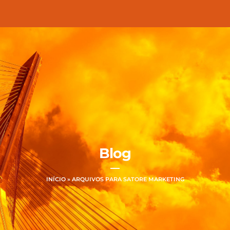
Ir
para
o
conteúdo
Blog
INÍCIO
»
ARQUIVOS PARA SATORE MARKETING