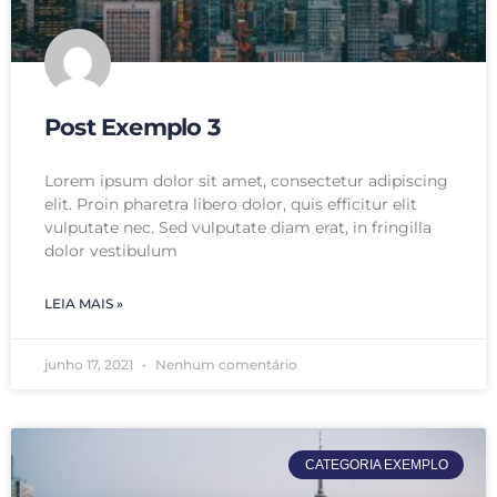
Post Exemplo 3
Lorem ipsum dolor sit amet, consectetur adipiscing
elit. Proin pharetra libero dolor, quis efficitur elit
vulputate nec. Sed vulputate diam erat, in fringilla
dolor vestibulum
LEIA MAIS »
junho 17, 2021
Nenhum comentário
CATEGORIA EXEMPLO