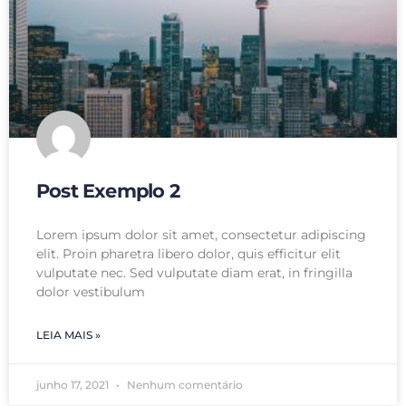
Post Exemplo 2
Lorem ipsum dolor sit amet, consectetur adipiscing
elit. Proin pharetra libero dolor, quis efficitur elit
vulputate nec. Sed vulputate diam erat, in fringilla
dolor vestibulum
LEIA MAIS »
junho 17, 2021
Nenhum comentário